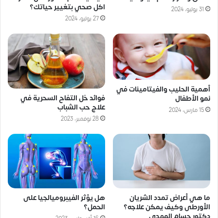
اكل صحي بتغيير حياتك؟
31 يوليو، 2024
27 يوليو، 2024
أهمية الحليب والفيتامينات في
فوائد خل التفاح السحرية في
نمو الأطفال
علاج حب الشباب
15 مارس، 2024
28 نوفمبر، 2023
ما هي أعراض تمدد الشريان
هل يؤثر الفيبروميالجيا على
الأورطى وكيف يمكن علاجه؟
الحمل؟
دكتور حسام المهدي