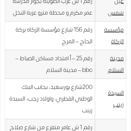
عين
رقم 1 ش عرب الطويلة بجوار مدرسة
شمس
عمر مكرم و محطة مترو عزبة النخل
مؤسسة
رقم 156 شارع مؤسسة الزكاه بركة
الزكاة
الحاج – المرج
مدينة
رقم 25 – أ امتداد مساكن الضباط –
السلام
bbc – مدينة السلام
200شارع بورسعيد، بجانب البنك
السيدة
الوطني القطري، واولاد رجب، السيدة
زينب
زينب
رقم 1 ش عامر متفرع من شارع صلاح