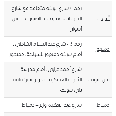
رقم 4 شارع البركة متعامد مع شارع
أسوان
السودانية عمارة عبد الصبور القوصى ـ
أسوان
رقم 43 شارع عبد السلام الشاذلى ـ
دمنهور
أمام شركة دمنهور للسياحة ـ دمنهور
شارع أحمد عرابى ـ أمام مدرسة
بنى سويف
الثانوية العسكرية ـ بجوار قصر ثقافة
بنى سويف
دمياط
شارع عبد العظيم وزير – دمياط