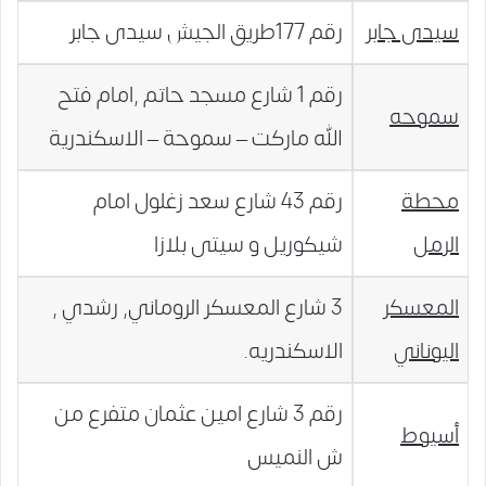
سيدى جابر
رقم 177طريق الجيش سيدى جابر
رقم 1 شارع مسجد حاتم ,امام فتح
سموحه
الله ماركت – سموحة – الاسكندرية
محطة
رقم 43 شارع سعد زغلول امام
الرمل
شيكوريل و سيتى بلازا
المعسكر
3 شارع المعسكر الروماني, رشدي ,
اليوناني
الاسكندريه.
رقم 3 شارع امين عثمان متفرع من
أسيوط
ش النميس