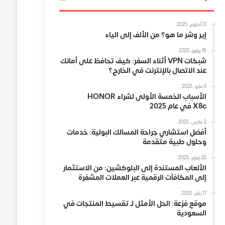
13 أكتوبر، 2025
إير وشر ما هو؟ من الألف إلى الياء
18 يوليو، 2025
شبكات VPN أثناء السفر: كيف تحافظ على أمانك
عند الاتصال بالإنترنت في الخارج؟
6 مايو، 2025
الأسباب الخمسة الأولى لشراء HONOR
X8c في عام 2025
2 مارس، 2025
أفضل استشاري جراحة المسالك البولية: خدمات
وحلول طبية متقدمة
26 فبراير، 2025
الألعاب المستندة إلى البلوكشين: من الاستثمار
إلى المكافآت الرقمية عبر العملات المشفرة
17 يناير، 2025
موقع فزعة: الحل الأمثل لـ تقسيط المنتجات في
السعودية