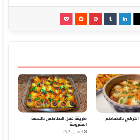
لينكدإن
‏Tumblr
بينتيريست
‏Reddit
‫Pocket
التركي بالطماطم
طريقة عمل البطاطس باللحمة
المفرومة
9 فبراير، 2023