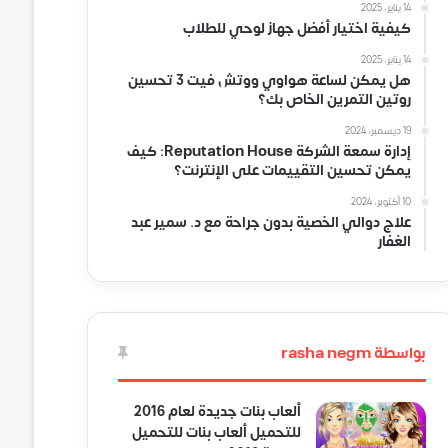
14 يناير، 2025
كيفية اختيار أفضل جهاز لوحي للطلاب
14 يناير، 2025
هل يمكن لساعة هواوي ووتش فيت 3 تحسين
روتين التمرين الخاص بك؟
19 ديسمبر، 2024
إدارة سمعة الشركة Reputation House: كيف
يمكن تحسين التقييمات على الإنترنت؟
10 أكتوبر، 2024
علاج دوالي الخصية بدون جراحة مع د. سمير عبد
الغفار
بواسطة rasha negm
ألعاب بنات جديدة لعام 2016
للتحميل ألعاب بنات للتحميل