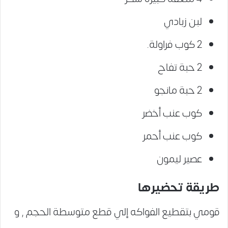
لبن زبادي
2 كوب فراولة.
2 حبة تفاح
2 حبة مانجو
كوب عنب أخضر
كوب عنب أحمر
عصير ليمون
طريقة تحضيرها
قومي بتقطيع الفواكه إلي قطع متوسطة الحجم , و