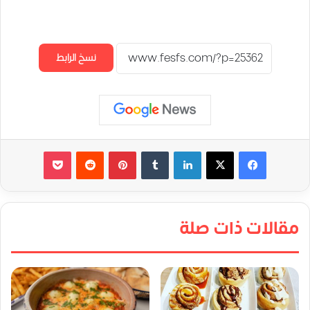
نسخ الرابط
لينكدإن
‏Tumblr
بينتيريست
‏Reddit
‫Pocket
مقالات ذات صلة