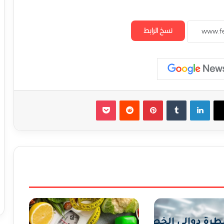
نسخ الرابط
لينكدإن
‏Tumblr
بينتيريست
‏Reddit
‫Pocket