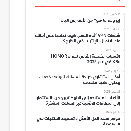
13 أكتوبر، 2025
إير وشر ما هو؟ من الألف إلى الياء
18 يوليو، 2025
شبكات VPN أثناء السفر: كيف تحافظ على أمانك
عند الاتصال بالإنترنت في الخارج؟
6 مايو، 2025
الأسباب الخمسة الأولى لشراء HONOR
X8c في عام 2025
2 مارس، 2025
أفضل استشاري جراحة المسالك البولية: خدمات
وحلول طبية متقدمة
26 فبراير، 2025
الألعاب المستندة إلى البلوكشين: من الاستثمار
إلى المكافآت الرقمية عبر العملات المشفرة
17 يناير، 2025
موقع فزعة: الحل الأمثل لـ تقسيط المنتجات في
السعودية