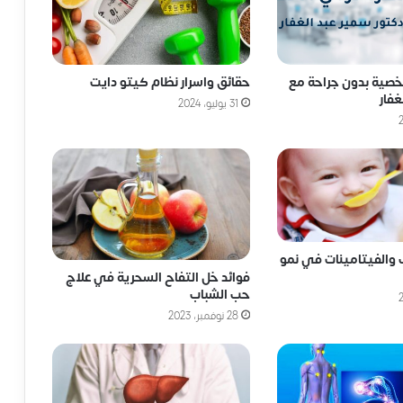
لخصية بدون جراحة مع
حقائق واسرار نظام كيتو دايت
غفار
31 يوليو، 2024
 والفيتامينات في نمو
فوائد خل التفاح السحرية في علاج
حب الشباب
28 نوفمبر، 2023