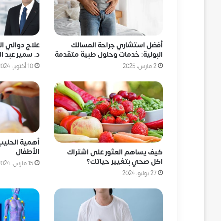
أفضل استشاري جراحة المسالك
علاج دوالي ا
البولية: خدمات وحلول طبية متقدمة
د. سمير عبد ال
2 مارس، 2025
10 أكتوبر، 2024
أهمية الحليب
الأطفال
كيف يساهم العثور على اشتراك
اكل صحي بتغيير حياتك؟
15 مارس، 2024
27 يوليو، 2024