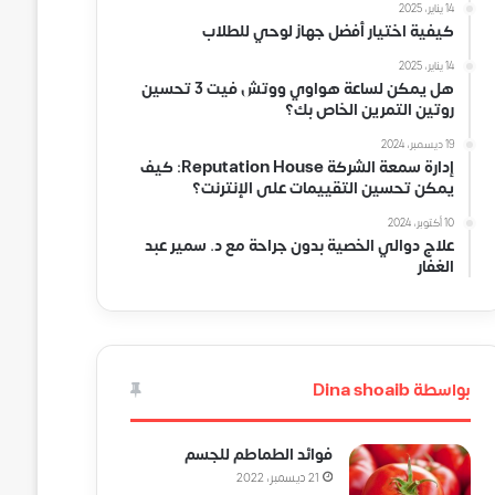
14 يناير، 2025
كيفية اختيار أفضل جهاز لوحي للطلاب
14 يناير، 2025
هل يمكن لساعة هواوي ووتش فيت 3 تحسين
روتين التمرين الخاص بك؟
19 ديسمبر، 2024
إدارة سمعة الشركة Reputation House: كيف
يمكن تحسين التقييمات على الإنترنت؟
10 أكتوبر، 2024
علاج دوالي الخصية بدون جراحة مع د. سمير عبد
الغفار
بواسطة Dina shoaib
فوائد الطماطم للجسم
21 ديسمبر، 2022