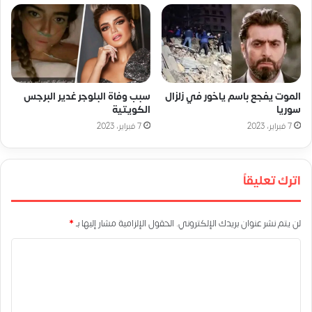
الموت يفجع باسم ياخور في زلزال
سبب وفاة البلوجر غدير البرجس
سوريا
الكويتية
7 فبراير، 2023
7 فبراير، 2023
اترك تعليقاً
لن يتم نشر عنوان بريدك الإلكتروني.
الحقول الإلزامية مشار إليها بـ
*
ا
ل
ت
ع