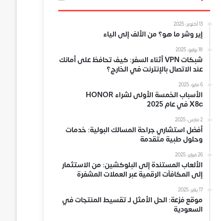
13 أكتوبر، 2025
إير وشر ما هو؟ من الألف إلى الياء
18 يوليو، 2025
شبكات VPN أثناء السفر: كيف تحافظ على أمانك
عند الاتصال بالإنترنت في الخارج؟
6 مايو، 2025
الأسباب الخمسة الأولى لشراء HONOR
X8c في عام 2025
2 مارس، 2025
أفضل استشاري جراحة المسالك البولية: خدمات
وحلول طبية متقدمة
26 فبراير، 2025
الألعاب المستندة إلى البلوكشين: من الاستثمار
إلى المكافآت الرقمية عبر العملات المشفرة
17 يناير، 2025
موقع فزعة: الحل الأمثل لـ تقسيط المنتجات في
السعودية