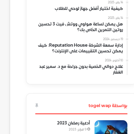
14 يناير، 2025
كيفية اختيار أفضل جهاز لوحي للطلاب
14 يناير، 2025
هل يمكن لساعة هواوي ووتش فيت 3 تحسين
روتين التمرين الخاص بك؟
19 ديسمبر، 2024
إدارة سمعة الشركة Reputation House: كيف
يمكن تحسين التقييمات على الإنترنت؟
10 أكتوبر، 2024
علاج دوالي الخصية بدون جراحة مع د. سمير عبد
الغفار
بواسطة togel wap
أدعية رمضان 2023
9 فبراير، 2023