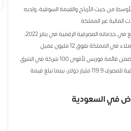
لأوسط من حيث الأرباح والقيمة السوقية، ولديه
استحوذ على شركة إجادة للنظم ليتوسع في خدماته المصرفية الرقمية في يناير 2022،
 المملكة تفوق 12 مليون عميل.
يحتل مصرف الراجحي المرتبة الخامسة ضمن قائمة فوربس لأقوى 100 شركة في الشرق
الأوسط لعام 2022، وتبلغ القيمة السوقية للمصرف 119.9 مليار دولار، بينما تبلغ قيمة
رض في السعودية