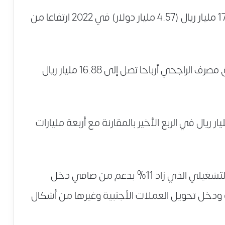
وقال البنك في إفصاح للبورصة إنه جنى 17.15 مليار ريال (4.57 مليار دولار) في 2022 ارتفاعا من
وأفادت رفينيتيف بأن محللين توقعا أن يحقق مصرف الراجحي أرباحا تصل إلى 16.88 مليار ريال
 حسابات رويترز إلى أن البنك ربح 4.4 مليار ريال في الربع الأخير بالمقارنة مع أربعة مليارات
وعزا البنك نتائجه السنوية إلى ارتفاع الدخل التشغيلي الذي زاد 11% بدعم من صافي دخل
ة ودخل تحويل العملات الأجنبية وغيرها من أشكال