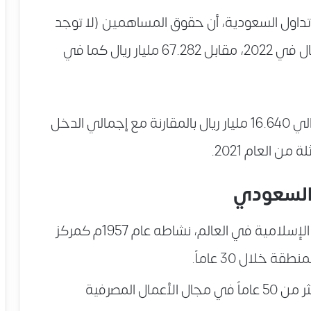
اول السعودية، أن حقوق المساهمين (لا توجد
حقوق أقلية) قد بلغت نحو 100.225 مليار ريال في 2022، مقابل 67.282 مليار ريال كما في
وبلغ إجمالي الدخل الشامل للعام 2022 حوالي 16.640 مليار ريال بالمقارنة مع إجمالي الدخل
السعودي
”، أحد أكبر المصارف الإسلامية في العالم، نشاطه عام 1957م كمركز
 خلال 30 عاماً.
يتمتع “مصرف الراجحي” بخبرة تمتد لأكثر من 50 عاماً في مجال الأعمال المصرفية