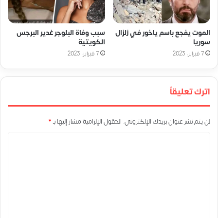
الموت يفجع باسم ياخور في زلزال
سبب وفاة البلوجر غدير البرجس
سوريا
الكويتية
7 فبراير، 2023
7 فبراير، 2023
اترك تعليقاً
لن يتم نشر عنوان بريدك الإلكتروني.
الحقول الإلزامية مشار إليها بـ
*
ا
ل
ت
ع
ل
ي