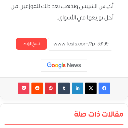
أكياس الشيبس وتذهب بعد ذلك للموزعين من
أجل توزيعها في الأسواق.
نسخ الرابط
لينكدإن
‏Tumblr
بينتيريست
‏Reddit
‫Pocket
مقالات ذات صلة