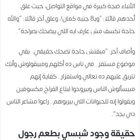
الأنباء ضجة كبيرة في مواقع التواصل، حيث علق
أحدهم قائلا: “وبـ8 جنيه كمان!، وعلق آخر قائلا: “والله
حاجة تكسف مش عارف ايه اللي بيضحك بصراحة”.
وأضاف آخر: “مبقتش حاجة تضحك حقيقي.. بقي
موضوع مستفز.. في ناس ده أكلهم ومبيقولوش وأنك
تتريق عليهم ده تعالي واستفزار.. كفاية إنهم
مبيسألوش الناس وبيروحوا لبتاع الفراخ مكسوفين
ويقولوا إنه للحيوانات اللي بيربوهم.. راعوا مشاعر الناس
دي بجد”.
حقيقة وجود شبسي بطعم رجول