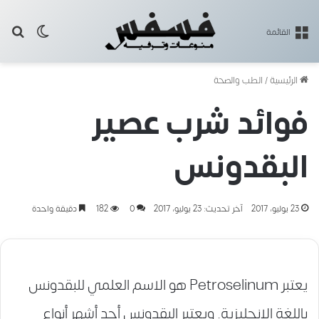
بح
الوضع ا
القائمة
الرئيسية
/
الطب والصحة
فوائد شرب عصير
البقدونس
23 يوليو، 2017
آخر تحديث: 23 يوليو، 2017
0
182
دقيقة واحدة
يعتبر Petroselinum هو الاسم العلمي للبقدونس
باللغة الإنجليزية. ويعتبر البقدونس أحد أشهر أنواع