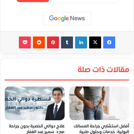
لينكدإن
‏Tumblr
بينتيريست
‏Reddit
‫Pocket
مقالات ذات صلة
أفضل استشاري جراحة المسالك
علاج دوالي الخصية بدون جراحة
البولية: خدمات وحلول طبية
مع د. سمير عبد الغفار