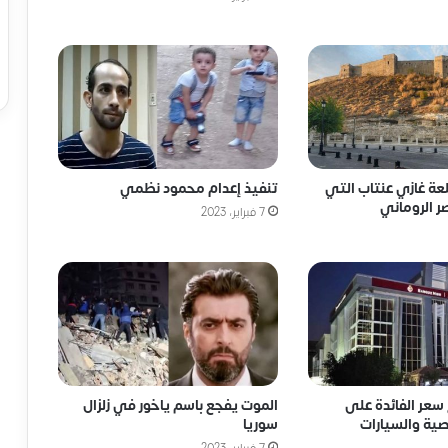
لعة غازي عنتاب التي
تنفيذ إعدام محمود نظمي
ر الروماني
7 فبراير، 2023
سعر الفائدة على
الموت يفجع باسم ياخور في زلزال
ية والسيارات
سوريا