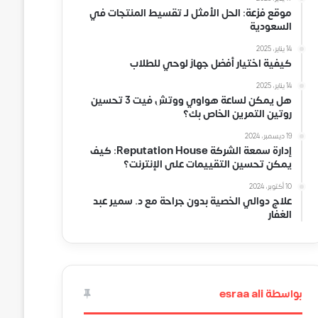
موقع فزعة: الحل الأمثل لـ تقسيط المنتجات في
السعودية
14 يناير، 2025
كيفية اختيار أفضل جهاز لوحي للطلاب
14 يناير، 2025
هل يمكن لساعة هواوي ووتش فيت 3 تحسين
روتين التمرين الخاص بك؟
19 ديسمبر، 2024
إدارة سمعة الشركة Reputation House: كيف
يمكن تحسين التقييمات على الإنترنت؟
10 أكتوبر، 2024
علاج دوالي الخصية بدون جراحة مع د. سمير عبد
الغفار
بواسطة esraa ali