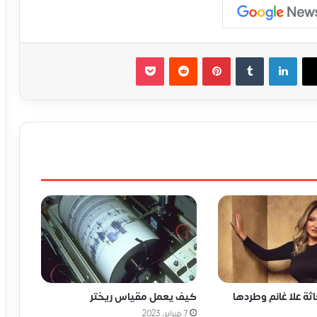
لينكدإن
‏Tumblr
بينتيريست
‏Reddit
‫Pocket
كيف يعمل مقياس ريختر
ة علا غانم وطردها
7 فبراير، 2023