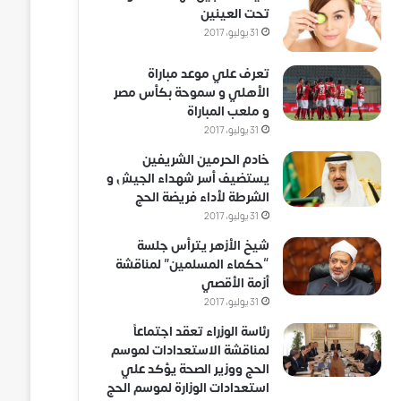
تحت العينين
31 يوليو، 2017
تعرف علي موعد مباراة
الأهلي و سموحة بكأس مصر
و ملعب المباراة
31 يوليو، 2017
خادم الحرمين الشريفين
يستضيف أسر شهداء الجيش و
الشرطة لأداء فريضة الحج
31 يوليو، 2017
شيخ الأزهر يترأس جلسة
“حكماء المسلمين” لمناقشة
أزمة الأقصي
31 يوليو، 2017
رئاسة الوزراء تعقد اجتماعاً
لمناقشة الاستعدادات لموسم
الحج ووزير الصحة يؤكد علي
استعدادات الوزارة لموسم الحج