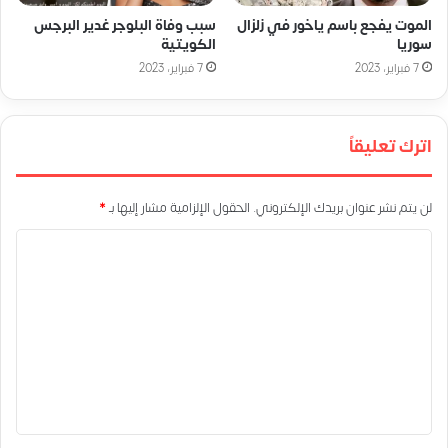
الموت يفجع باسم ياخور في زلزال
سبب وفاة البلوجر غدير البرجس
سوريا
الكويتية
7 فبراير، 2023
7 فبراير، 2023
اترك تعليقاً
لن يتم نشر عنوان بريدك الإلكتروني.
الحقول الإلزامية مشار إليها بـ
*
ا
ل
ت
ع
ل
ي
ق