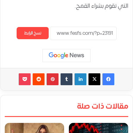
التي تقوم بشراء القمح.
نسخ الرابط
لينكدإن
‏Tumblr
بينتيريست
‏Reddit
‫Pocket
مقالات ذات صلة