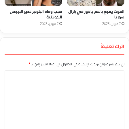
الموت يفجع باسم ياخور في زلزال
سبب وفاة البلوجر غدير البرجس
سوريا
الكويتية
7 فبراير، 2023
7 فبراير، 2023
اترك تعليقاً
لن يتم نشر عنوان بريدك الإلكتروني.
الحقول الإلزامية مشار إليها بـ
*
ا
ل
ت
ع
ل
ي
ق