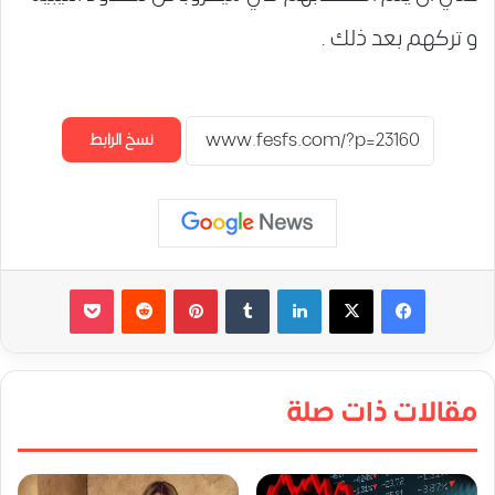
و تركهم بعد ذلك .
نسخ الرابط
لينكدإن
‏Tumblr
بينتيريست
‏Reddit
‫Pocket
مقالات ذات صلة