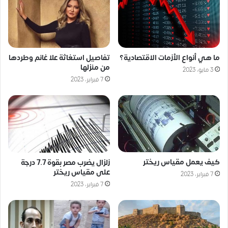
ما هي أنواع الأزمات الاقتصادية؟
تفاصيل استغاثة علا غانم وطردها
من منزلها
3 مايو، 2023
7 فبراير، 2023
كيف يعمل مقياس ريختر
زلزال يضرب مصر بقوة 7.7 درجة
على مقياس ريختر
7 فبراير، 2023
7 فبراير، 2023