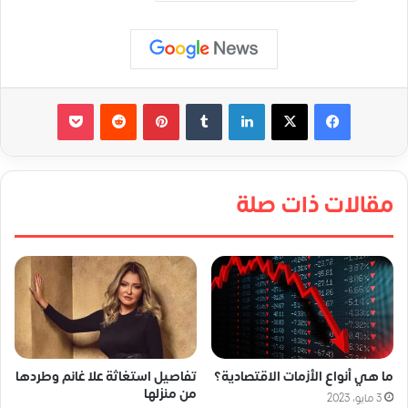
لينكدإن
‏Tumblr
بينتيريست
‏Reddit
‫Pocket
مقالات ذات صلة
ما هي أنواع الأزمات الاقتصادية؟
تفاصيل استغاثة علا غانم وطردها
من منزلها
3 مايو، 2023