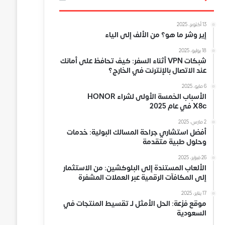
13 أكتوبر، 2025
إير وشر ما هو؟ من الألف إلى الياء
18 يوليو، 2025
شبكات VPN أثناء السفر: كيف تحافظ على أمانك
عند الاتصال بالإنترنت في الخارج؟
6 مايو، 2025
الأسباب الخمسة الأولى لشراء HONOR
X8c في عام 2025
2 مارس، 2025
أفضل استشاري جراحة المسالك البولية: خدمات
وحلول طبية متقدمة
26 فبراير، 2025
الألعاب المستندة إلى البلوكشين: من الاستثمار
إلى المكافآت الرقمية عبر العملات المشفرة
17 يناير، 2025
موقع فزعة: الحل الأمثل لـ تقسيط المنتجات في
السعودية