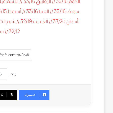
32/12 // سانت كاترين 24/10.
إتبعنا
فيسبوك
‫X