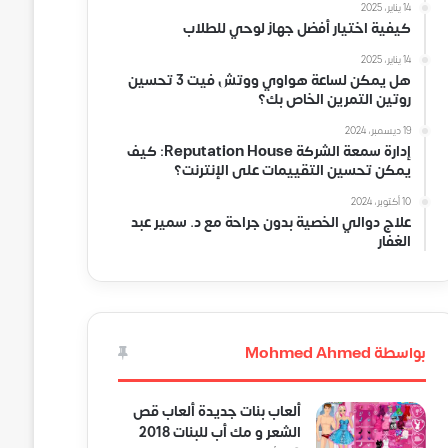
14 يناير، 2025
كيفية اختيار أفضل جهاز لوحي للطلاب
14 يناير، 2025
هل يمكن لساعة هواوي ووتش فيت 3 تحسين
روتين التمرين الخاص بك؟
19 ديسمبر، 2024
إدارة سمعة الشركة Reputation House: كيف
يمكن تحسين التقييمات على الإنترنت؟
10 أكتوبر، 2024
علاج دوالي الخصية بدون جراحة مع د. سمير عبد
الغفار
بواسطة Mohmed Ahmed
ألعاب بنات جديدة ألعاب قص
الشعر و مك أب للبنات 2018