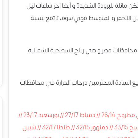
مائلة للبرودة الشديدة و أيضا اخر ساعات ليل
حرين الاحمر و المتوسط فهي سوف ترتفع بنسبة
محافظات مصر و هي رياح السطحية الشمالية
ع السادة المحترمين درجات الحرارة في محافظات
القاهرة 33/19 // الاسكندرية 28/15 // مرسى مطروح 26/14 // دمياط 27/17 // بورسعيد 23/17 //
العريش 32/14 // المنصورة 33/15 // كفر الشيخ 33/15 // دمنهور 32/15 // طنطا 32/17 // شبين