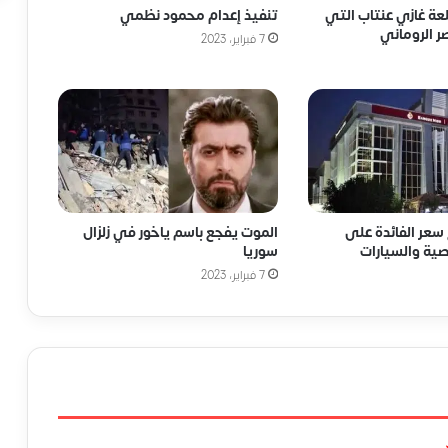
لعة غازي عنتاب التي
تنفيذ إعدام محمود نظمي
ر الروماني
7 فبراير، 2023
سعر الفائدة على
الموت يفجع باسم ياخور في زلزال
ية والسيارات
سوريا
7 فبراير، 2023