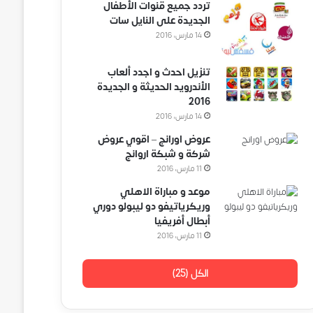
تردد جميع قنوات الأطفال
الجديدة على النايل سات
14 مارس، 2016
تنزيل احدث و اجدد ألعاب
الأندرويد الحديثة و الجديدة
2016
14 مارس، 2016
عروض اورانج – اقوي عروض
شركة و شبكة اروانج
11 مارس، 2016
موعد و مباراة الاهلي
وريكرياتيفو دو ليبولو دوري
أبطال أفريفيا
11 مارس، 2016
الكل (25)