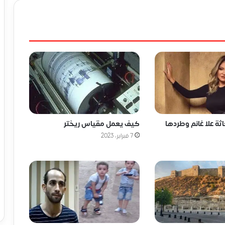
كيف يعمل مقياس ريختر
ة علا غانم وطردها
7 فبراير، 2023