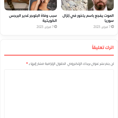
الموت يفجع باسم ياخور في زلزال
سبب وفاة البلوجر غدير البرجس
سوريا
الكويتية
7 فبراير، 2023
7 فبراير، 2023
اترك تعليقاً
لن يتم نشر عنوان بريدك الإلكتروني.
الحقول الإلزامية مشار إليها بـ
*
ا
ل
ت
ع
ل
ي