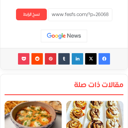
نسخ الرابط
لينكدإن
‏Tumblr
بينتيريست
‏Reddit
‫Pocket
مقالات ذات صلة