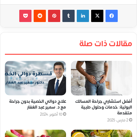
لينكدإن
‏Tumblr
بينتيريست
‏Reddit
‫Pocket
مقالات ذات صلة
أفضل استشاري جراحة المسالك
علاج دوالي الخصية بدون جراحة
البولية: خدمات وحلول طبية
مع د. سمير عبد الغفار
متقدمة
10 أكتوبر، 2024
2 مارس، 2025