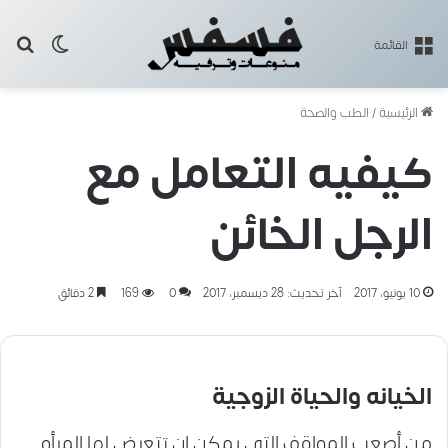
بح
الوضع ا
القائمة
الرئيسية
/
الطب والصحة
كيفيه التعامل مع
الرجل الخائن
10 يونيو، 2017
آخر تحديث: 28 ديسمبر، 2017
0
169
2 دقائق
الخيانه والحياة الزوجية
من أصعب المواقف التى يمكن ان تتعرض لها المرأه