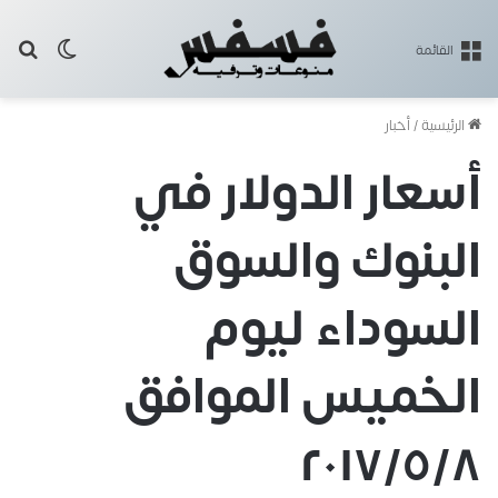
بح
الوضع ا
القائمة
الرئيسية
/
أخبار
أسعار الدولار في
البنوك والسوق
السوداء ليوم
الخميس الموافق
٢٠١٧/٥/٨