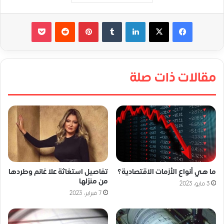
لينكدإن
‏Tumblr
بينتيريست
‏Reddit
‫Pocket
مقالات ذات صلة
ما هي أنواع الأزمات الاقتصادية؟
تفاصيل استغاثة علا غانم وطردها
من منزلها
3 مايو، 2023
7 فبراير، 2023