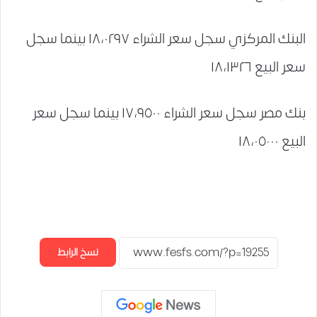
البنك المركزي سجل سعر الشراء ١٨،٠٢٩٧ بينما سجل
سعر البيع ١٨،١٣٢٦
بنك مصر سجل سعر الشراء ١٧،٩٥٠٠ بينما سجل سعر
البيع ١٨،٠٥٠٠٠
نسخ الرابط