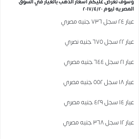
وسوف نعرض عليكم أسعار الذهب بالعيار في السوق
المصريه ليوم ٢٠١٧/٤/٢٠
عيار ٢٤ سجل ٧٣٦ جنيه مصري
عيار ٢٢ سجل ٦٧٥ جنيه نصري
عيار ٢١ سجل ٦٤٤ جنيه مصري
عيار ١٨ سجل ٥٥٢ جنيه مصري
عيار ١٤ سجل ٤٢٩ جنيه مصري
عيار ١٢ سجل ٣٦٨ جنيه مصري