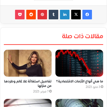
لينكدإن
‏Tumblr
بينتيريست
‏Reddit
‫Pocket
مقالات ذات صلة
ما هي أنواع الأزمات الاقتصادية؟
تفاصيل استغاثة علا غانم وطردها
من منزلها
3 مايو، 2023
7 فبراير، 2023