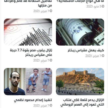
ما هي أنواع الأزمات الاقتصادية؟
تفاصيل استغاثة علا غانم وطردها
من منزلها
3 مايو، 2023
7 فبراير، 2023
كيف يعمل مقياس ريختر
زلزال يضرب مصر بقوة 7.7 درجة
على مقياس ريختر
7 فبراير، 2023
7 فبراير، 2023
الزلزال يدمر قلعة غازي عنتاب
تنفيذ إعدام محمود نظمي
التي تعود إلى العصر الروماني
7 فبراير، 2023