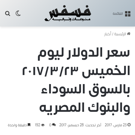
بح
الوضع ا
القائمة
الرئيسية
/
أخبار
سعر الدولار ليوم
الخميس ٢٠١٧/٣/٢٣
بالسوق السوداء
والبنوك المصريه
23 مارس، 2017
آخر تحديث: 28 ديسمبر، 2017
0
192
دقيقة واحدة