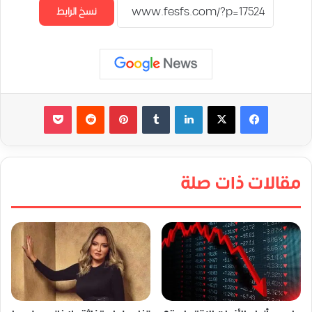
نسخ الرابط
لينكدإن
‏Tumblr
بينتيريست
‏Reddit
‫Pocket
مقالات ذات صلة