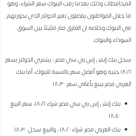
المحافظات وذلك بعدما رفت البنوك سعر الشراء، وهو
ما جعل المواطنون يفضلون تغير الدولار الذي بحوزتهم
في البنوك وخلصه ان الفارق صار ضئيلآ بين السوق
السوداء والبنوك.
سجل بنك إتش إس بي سي مصر ، يشتري الدولار بسعر
١٨،٢١ جنيه وهو أفضل سعر بالنسبه للبنوك، أما بنك
العربي مصر يبيع بأعالي سعر ١٨،٣٠.
بنك إتش إس بي سي مصر شراء ١٨،٢١، سعر البيع
١٨،٤٠
بنك العربي مصر شراء ١٨،٢٠ ، والبيع سجل ١٨،٣٠