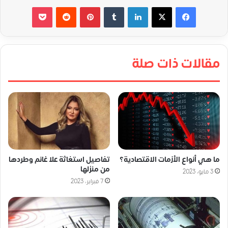
لينكدإن
‏Tumblr
بينتيريست
‏Reddit
‫Pocket
مقالات ذات صلة
ما هي أنواع الأزمات الاقتصادية؟
تفاصيل استغاثة علا غانم وطردها
من منزلها
3 مايو، 2023
7 فبراير، 2023