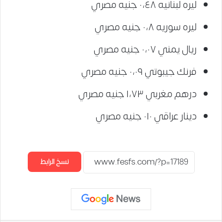
ليره لبنانيه ٠،٤٨ جنيه مصري
ليره سوريه ٠،٨ جنيه مصري
ريال يمني ٠،٠٧ جنيه مصري
فرنك جيبوتي ٠،٠٩ جنيه مصري
درهم مغربي ١،٧٣ جنيه مصري
دينار عراقي ٠١٠ جنيه مصري
نسخ الرابط