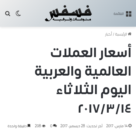
بح
الوضع ا
القائمة
الرئيسية
/
أخبار
أسعار العملات
العالمية والعربية
اليوم الثلاثاء
٢٠١٧/٣/١٤
14 مارس، 2017
آخر تحديث: 28 ديسمبر، 2017
0
208
دقيقة واحدة