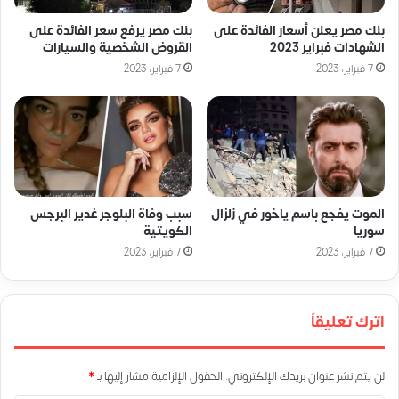
بنك مصر يعلن أسعار الفائدة على
بنك مصر يرفع سعر الفائدة على
الشهادات فبراير 2023
القروض الشخصية والسيارات
7 فبراير، 2023
7 فبراير، 2023
الموت يفجع باسم ياخور في زلزال
سبب وفاة البلوجر غدير البرجس
سوريا
الكويتية
7 فبراير، 2023
7 فبراير، 2023
اترك تعليقاً
لن يتم نشر عنوان بريدك الإلكتروني.
الحقول الإلزامية مشار إليها بـ
*