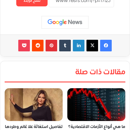
نسخ الرابط
لينكدإن
‏Tumblr
بينتيريست
‏Reddit
‫Pocket
مقالات ذات صلة
ما هي أنواع الأزمات الاقتصادية؟
تفاصيل استغاثة علا غانم وطردها