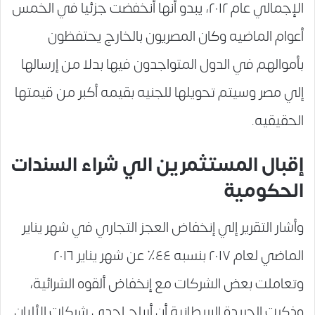
الإجمالي عام ٢٠١٢، يبدو أنها أنخفضت جزئيا في الخمس
أعوام الماضيه وكان المصريون بالخارج يحتفظون
بأموالهم في الدول المتواجدون فيها بدلا من إرسالها
إلي مصر وسيتم تحويلها للجنيه بقيمه أكبر من قيمتها
الحقيقيه.
إقبال المستثمرين الي شراء السندات
الحكومية
وأشار التقرير إلي إنخفاض العجز التجاري في شهر يناير
الماضي لعام ٢٠١٧ بنسبه ٤٤٪‏ عن شهر يناير ٢٠١٦
وتعاملت بعض الشركات مع إنخفاض ألقوه الشرائية،
وذكرت الجريدة البريطانية أن أرباح إحدي شركات الألبان