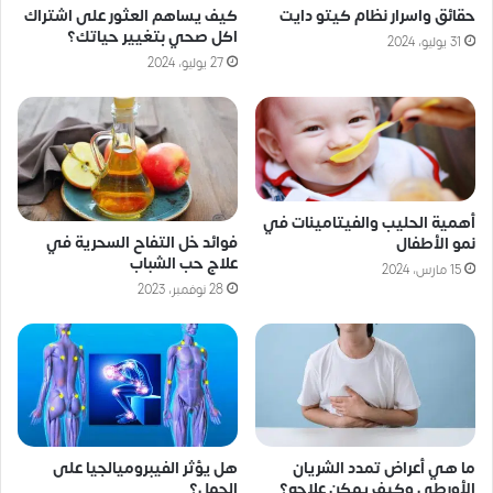
حقائق واسرار نظام كيتو دايت
كيف يساهم العثور على اشتراك
اكل صحي بتغيير حياتك؟
31 يوليو، 2024
27 يوليو، 2024
أهمية الحليب والفيتامينات في
فوائد خل التفاح السحرية في
نمو الأطفال
علاج حب الشباب
15 مارس، 2024
28 نوفمبر، 2023
ما هي أعراض تمدد الشريان
هل يؤثر الفيبروميالجيا على
الأورطى وكيف يمكن علاجه؟
الحمل؟