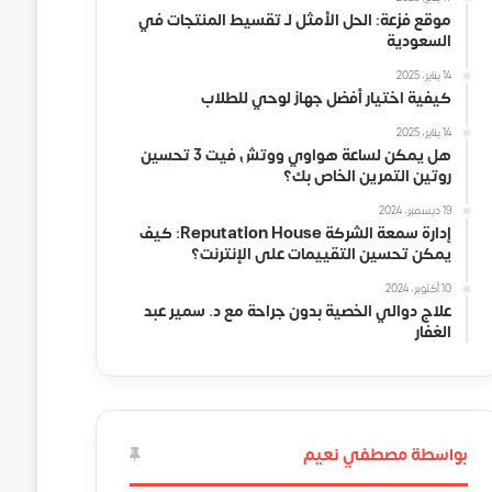
موقع فزعة: الحل الأمثل لـ تقسيط المنتجات في
السعودية
14 يناير، 2025
كيفية اختيار أفضل جهاز لوحي للطلاب
14 يناير، 2025
هل يمكن لساعة هواوي ووتش فيت 3 تحسين
روتين التمرين الخاص بك؟
19 ديسمبر، 2024
إدارة سمعة الشركة Reputation House: كيف
يمكن تحسين التقييمات على الإنترنت؟
10 أكتوبر، 2024
علاج دوالي الخصية بدون جراحة مع د. سمير عبد
الغفار
بواسطة مصطفي نعيم