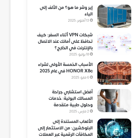
إير وشر ما هو؟ من الألف إلى
الياء
13 أكتوبر، 2025
شبكات VPN أثناء السفر: كيف
تحافظ على أمانك عند الاتصال
بالإنترنت في الخارج؟
18 يوليو، 2025
الأسباب الخمسة الأولى لشراء
HONOR X8c في عام 2025
6 مايو، 2025
أفضل استشاري جراحة
المسالك البولية: خدمات
وحلول طبية متقدمة
2 مارس، 2025
الألعاب المستندة إلى
البلوكشين: من الاستثمار إلى
المكافآت الرقمية عبر العملات