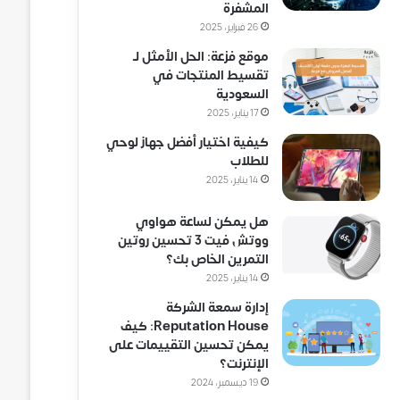
المشفرة
26 فبراير، 2025
موقع فزعة: الحل الأمثل لـ
تقسيط المنتجات في
السعودية
17 يناير، 2025
كيفية اختيار أفضل جهاز لوحي
للطلاب
14 يناير، 2025
هل يمكن لساعة هواوي
ووتش فيت 3 تحسين روتين
التمرين الخاص بك؟
14 يناير، 2025
إدارة سمعة الشركة
Reputation House: كيف
يمكن تحسين التقييمات على
الإنترنت؟
19 ديسمبر، 2024