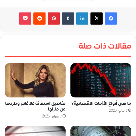
لينكدإن
‏Tumblr
بينتيريست
‏Reddit
‫Pocket
مقالات ذات صلة
ما هي أنواع الأزمات الاقتصادية؟
تفاصيل استغاثة علا غانم وطردها
من منزلها
3 مايو، 2023
7 فبراير، 2023