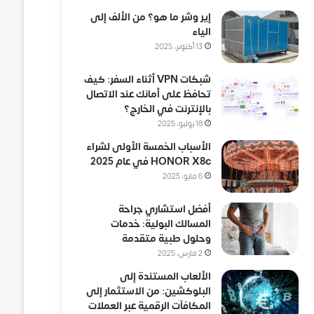
إير وشر ما هو؟ من الألف إلى
الياء
13 أكتوبر، 2025
شبكات VPN أثناء السفر: كيف
تحافظ على أمانك عند الاتصال
بالإنترنت في الخارج؟
18 يوليو، 2025
الأسباب الخمسة الأولى لشراء
HONOR X8c في عام 2025
6 مايو، 2025
أفضل استشاري جراحة
المسالك البولية: خدمات
وحلول طبية متقدمة
2 مارس، 2025
الألعاب المستندة إلى
البلوكشين: من الاستثمار إلى
المكافآت الرقمية عبر العملات