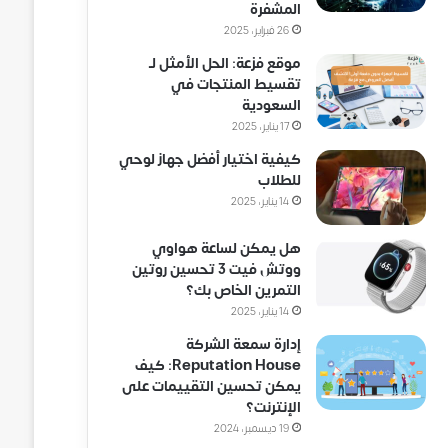
المشفرة
26 فبراير، 2025
موقع فزعة: الحل الأمثل لـ
تقسيط المنتجات في
السعودية
17 يناير، 2025
كيفية اختيار أفضل جهاز لوحي
للطلاب
14 يناير، 2025
هل يمكن لساعة هواوي
ووتش فيت 3 تحسين روتين
التمرين الخاص بك؟
14 يناير، 2025
إدارة سمعة الشركة
Reputation House: كيف
يمكن تحسين التقييمات على
الإنترنت؟
19 ديسمبر، 2024