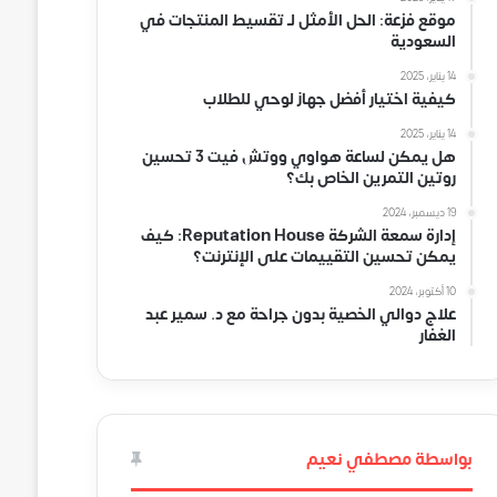
موقع فزعة: الحل الأمثل لـ تقسيط المنتجات في
السعودية
14 يناير، 2025
كيفية اختيار أفضل جهاز لوحي للطلاب
14 يناير، 2025
هل يمكن لساعة هواوي ووتش فيت 3 تحسين
روتين التمرين الخاص بك؟
19 ديسمبر، 2024
إدارة سمعة الشركة Reputation House: كيف
يمكن تحسين التقييمات على الإنترنت؟
10 أكتوبر، 2024
علاج دوالي الخصية بدون جراحة مع د. سمير عبد
الغفار
بواسطة مصطفي نعيم