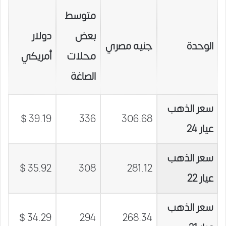
متوسط
بعض
دولار
الوحدة
جنيه مصري
محلات
أمريكي
الصاغة
سعر الذهب
39.19 $
336
306.68
عيار 24
سعر الذهب
35.92 $
308
281.12
عيار 22
سعر الذهب
34.29 $
294
268.34