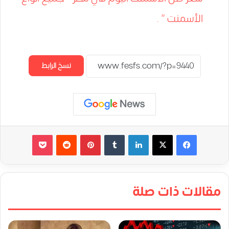
الأسمنت ” .
نسخ الرابط
لينكدإن
‏Tumblr
بينتيريست
‏Reddit
‫Pocket
مقالات ذات صلة