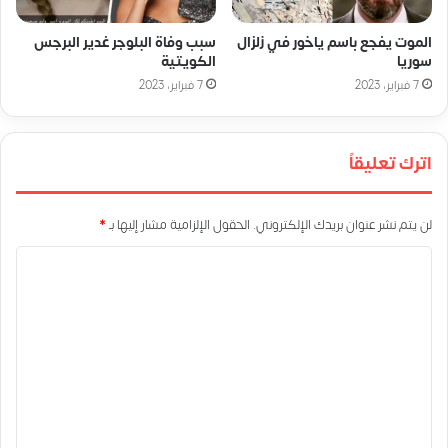
الموت يفجع باسم ياخور في زلزال
سبب وفاة البلوجر غدير البرجس
سوريا
الكويتية
7 فبراير، 2023
7 فبراير، 2023
اترك تعليقاً
لن يتم نشر عنوان بريدك الإلكتروني.
الحقول الإلزامية مشار إليها بـ
*
ا
ل
ت
ع
ل
ي
ق