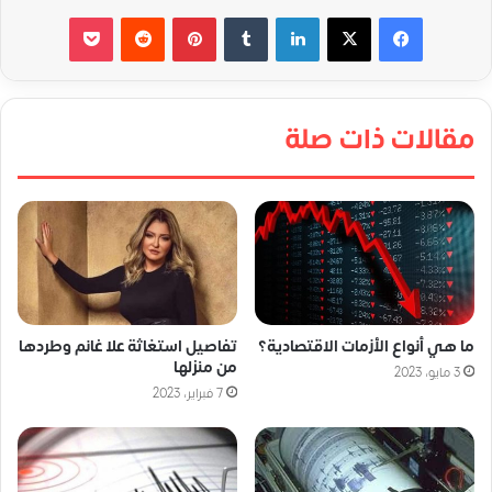
لينكدإن
‏Tumblr
بينتيريست
‏Reddit
‫Pocket
مقالات ذات صلة
ما هي أنواع الأزمات الاقتصادية؟
تفاصيل استغاثة علا غانم وطردها
من منزلها
3 مايو، 2023
7 فبراير، 2023