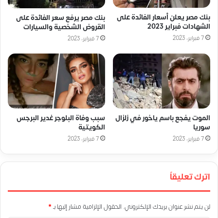
بنك مصر يعلن أسعار الفائدة على
بنك مصر يرفع سعر الفائدة على
الشهادات فبراير 2023
القروض الشخصية والسيارات
7 فبراير، 2023
7 فبراير، 2023
الموت يفجع باسم ياخور في زلزال
سبب وفاة البلوجر غدير البرجس
سوريا
الكويتية
7 فبراير، 2023
7 فبراير، 2023
اترك تعليقاً
لن يتم نشر عنوان بريدك الإلكتروني.
الحقول الإلزامية مشار إليها بـ
*