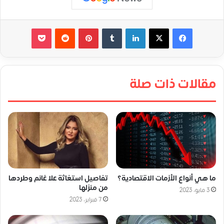
لينكدإن
‏Tumblr
بينتيريست
‏Reddit
‫Pocket
مقالات ذات صلة
ما هي أنواع الأزمات الاقتصادية؟
تفاصيل استغاثة علا غانم وطردها
من منزلها
3 مايو، 2023
7 فبراير، 2023