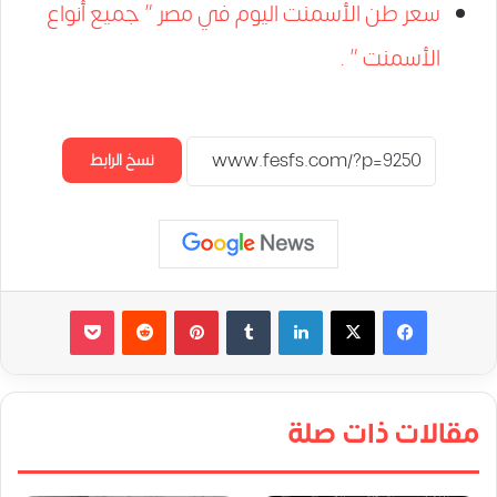
سعر طن الأسمنت اليوم في مصر ” جميع أنواع
الأسمنت ” .
نسخ الرابط
لينكدإن
‏Tumblr
بينتيريست
‏Reddit
‫Pocket
مقالات ذات صلة