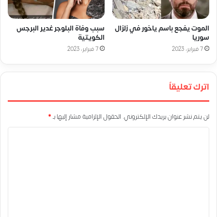
الموت يفجع باسم ياخور في زلزال
سبب وفاة البلوجر غدير البرجس
سوريا
الكويتية
7 فبراير، 2023
7 فبراير، 2023
اترك تعليقاً
لن يتم نشر عنوان بريدك الإلكتروني.
الحقول الإلزامية مشار إليها بـ
*
ا
ل
ت
ع
ل
ي