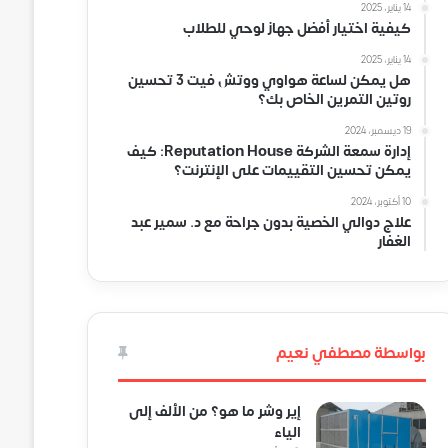
14 يناير، 2025
كيفية اختيار أفضل جهاز لوحي للطلاب
14 يناير، 2025
هل يمكن لساعة هواوي ووتش فيت 3 تحسين
روتين التمرين الخاص بك؟
19 ديسمبر، 2024
إدارة سمعة الشركة Reputation House: كيف
يمكن تحسين التقييمات على الإنترنت؟
10 أكتوبر، 2024
علاج دوالي الخصية بدون جراحة مع د. سمير عبد
الغفار
بواسطة مصطفي نعيم
إير وشر ما هو؟ من الألف إلى
الياء