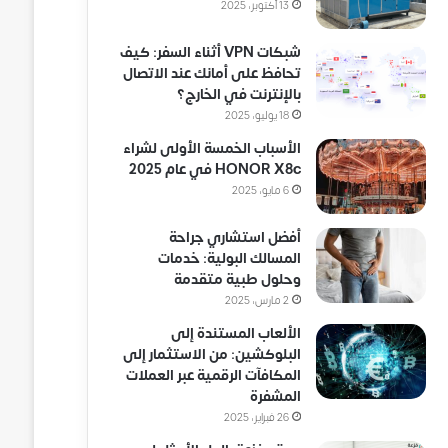
13 أكتوبر، 2025
شبكات VPN أثناء السفر: كيف
تحافظ على أمانك عند الاتصال
بالإنترنت في الخارج؟
18 يوليو، 2025
الأسباب الخمسة الأولى لشراء
HONOR X8c في عام 2025
6 مايو، 2025
أفضل استشاري جراحة
المسالك البولية: خدمات
وحلول طبية متقدمة
2 مارس، 2025
الألعاب المستندة إلى
البلوكشين: من الاستثمار إلى
المكافآت الرقمية عبر العملات
المشفرة
26 فبراير، 2025