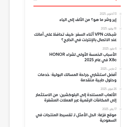
13 أكتوبر، 2025
إير وشر ما هو؟ من الألف إلى الياء
18 يوليو، 2025
شبكات VPN أثناء السفر: كيف تحافظ على أمانك
عند الاتصال بالإنترنت في الخارج؟
6 مايو، 2025
الأسباب الخمسة الأولى لشراء HONOR
X8c في عام 2025
2 مارس، 2025
أفضل استشاري جراحة المسالك البولية: خدمات
وحلول طبية متقدمة
26 فبراير، 2025
الألعاب المستندة إلى البلوكشين: من الاستثمار
إلى المكافآت الرقمية عبر العملات المشفرة
17 يناير، 2025
موقع فزعة: الحل الأمثل لـ تقسيط المنتجات في
السعودية