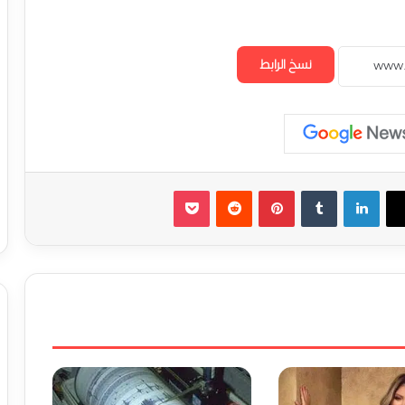
نسخ الرابط
لينكدإن
‏Tumblr
بينتيريست
‏Reddit
‫Pocket