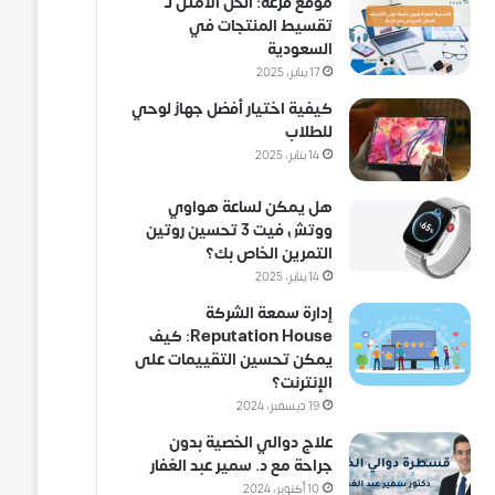
موقع فزعة: الحل الأمثل لـ
تقسيط المنتجات في
السعودية
17 يناير، 2025
كيفية اختيار أفضل جهاز لوحي
للطلاب
14 يناير، 2025
هل يمكن لساعة هواوي
ووتش فيت 3 تحسين روتين
التمرين الخاص بك؟
14 يناير، 2025
إدارة سمعة الشركة
Reputation House: كيف
يمكن تحسين التقييمات على
الإنترنت؟
19 ديسمبر، 2024
علاج دوالي الخصية بدون
جراحة مع د. سمير عبد الغفار
10 أكتوبر، 2024