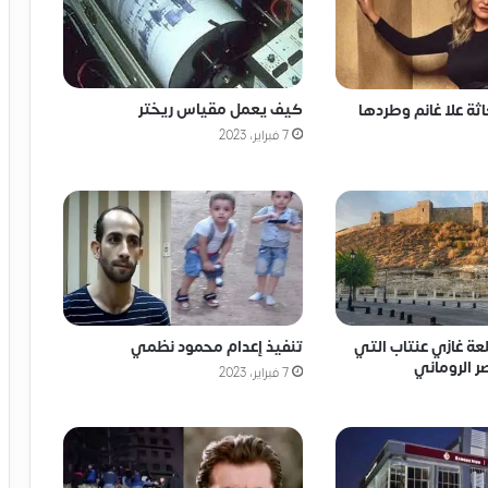
كيف يعمل مقياس ريختر
ة علا غانم وطردها
7 فبراير، 2023
لعة غازي عنتاب التي
تنفيذ إعدام محمود نظمي
ر الروماني
7 فبراير، 2023