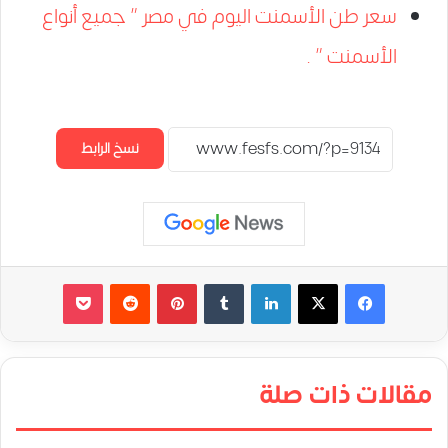
سعر طن الأسمنت اليوم في مصر ” جميع أنواع
الأسمنت ” .
نسخ الرابط
لينكدإن
‏Tumblr
بينتيريست
‏Reddit
‫Pocket
مقالات ذات صلة