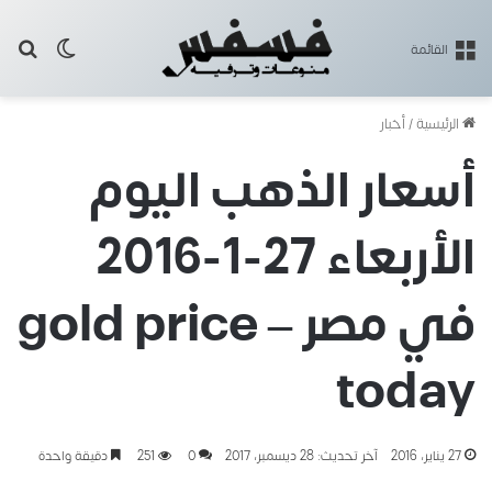
بح
الوضع ا
القائمة
الرئيسية
/
أخبار
أسعار الذهب اليوم
الأربعاء 27-1-2016
في مصر – gold price
today
27 يناير، 2016
آخر تحديث: 28 ديسمبر، 2017
0
251
دقيقة واحدة