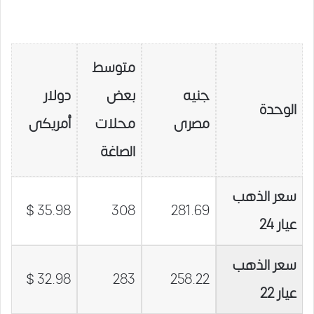
متوسط
جنيه
بعض
دولار
الوحدة
مصرى
محلات
أمريكى
الصاغة
سعر الذهب
35.98 $
308
281.69
عيار 24
سعر الذهب
32.98 $
283
258.22
عيار 22