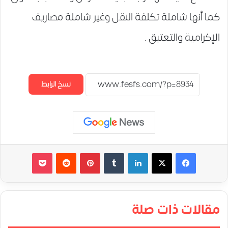
كما أنها شاملة تكلفة النقل وغير شاملة مصاريف
الإكرامية والتعتيق .
نسخ الرابط
لينكدإن
‏Tumblr
بينتيريست
‏Reddit
‫Pocket
مقالات ذات صلة