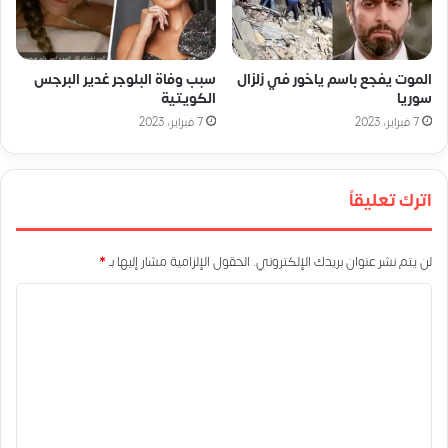
الموت يفجع باسم ياخور في زلزال
سبب وفاة البلوجر غدير البرجس
سوريا
الكويتية
7 فبراير، 2023
7 فبراير، 2023
اترك تعليقاً
لن يتم نشر عنوان بريدك الإلكتروني.
الحقول الإلزامية مشار إليها بـ
*
ا
ل
ت
ع
ل