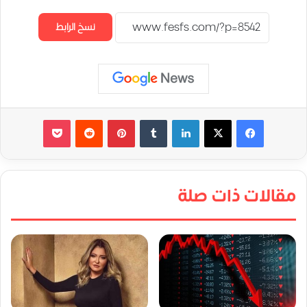
نسخ الرابط
لينكدإن
‏Tumblr
بينتيريست
‏Reddit
‫Pocket
مقالات ذات صلة