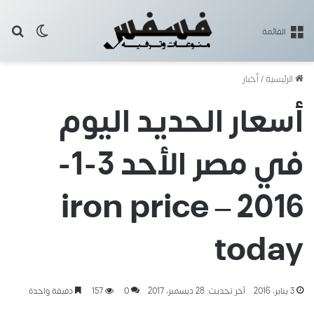
بح
الوضع ا
القائمة
الرئيسية
/
أخبار
أسعار الحديد اليوم
في مصر الأحد 3-1-
2016 – iron price
today
3 يناير، 2016
آخر تحديث: 28 ديسمبر، 2017
0
157
دقيقة واحدة