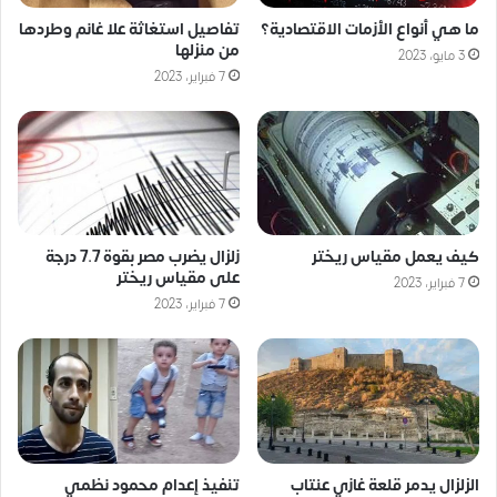
ما هي أنواع الأزمات الاقتصادية؟
تفاصيل استغاثة علا غانم وطردها
من منزلها
3 مايو، 2023
7 فبراير، 2023
كيف يعمل مقياس ريختر
زلزال يضرب مصر بقوة 7.7 درجة
على مقياس ريختر
7 فبراير، 2023
7 فبراير، 2023
الزلزال يدمر قلعة غازي عنتاب
تنفيذ إعدام محمود نظمي