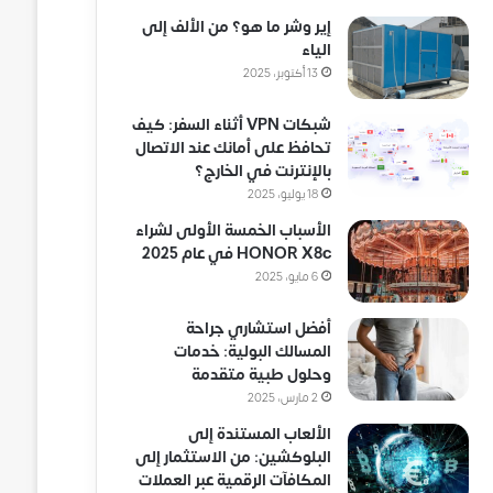
إير وشر ما هو؟ من الألف إلى
الياء
13 أكتوبر، 2025
شبكات VPN أثناء السفر: كيف
تحافظ على أمانك عند الاتصال
بالإنترنت في الخارج؟
18 يوليو، 2025
الأسباب الخمسة الأولى لشراء
HONOR X8c في عام 2025
6 مايو، 2025
أفضل استشاري جراحة
المسالك البولية: خدمات
وحلول طبية متقدمة
2 مارس، 2025
الألعاب المستندة إلى
البلوكشين: من الاستثمار إلى
المكافآت الرقمية عبر العملات