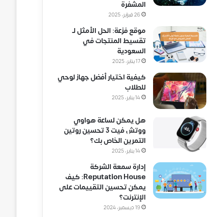
المشفرة
26 فبراير، 2025
موقع فزعة: الحل الأمثل لـ
تقسيط المنتجات في
السعودية
17 يناير، 2025
كيفية اختيار أفضل جهاز لوحي
للطلاب
14 يناير، 2025
هل يمكن لساعة هواوي
ووتش فيت 3 تحسين روتين
التمرين الخاص بك؟
14 يناير، 2025
إدارة سمعة الشركة
Reputation House: كيف
يمكن تحسين التقييمات على
الإنترنت؟
19 ديسمبر، 2024