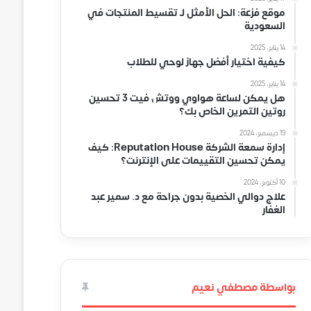
موقع فزعة: الحل الأمثل لـ تقسيط المنتجات في
السعودية
14 يناير، 2025
كيفية اختيار أفضل جهاز لوحي للطلاب
14 يناير، 2025
هل يمكن لساعة هواوي ووتش فيت 3 تحسين
روتين التمرين الخاص بك؟
19 ديسمبر، 2024
إدارة سمعة الشركة Reputation House: كيف
يمكن تحسين التقييمات على الإنترنت؟
10 أكتوبر، 2024
علاج دوالي الخصية بدون جراحة مع د. سمير عبد
الغفار
بواسطة مصطفي نعيم