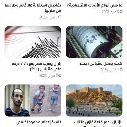
ما هي أنواع الأزمات الاقتصادية؟
تفاصيل استغاثة علا غانم وطردها
من منزلها
3 مايو، 2023
7 فبراير، 2023
كيف يعمل مقياس ريختر
زلزال يضرب مصر بقوة 7.7 درجة
على مقياس ريختر
7 فبراير، 2023
7 فبراير، 2023
الزلزال يدمر قلعة غازي عنتاب
تنفيذ إعدام محمود نظمي