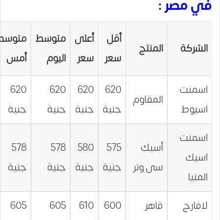
في مصر :
أقل
أعلى
متوسط
متوسط
الشركة
المنتج
سعر
سعر
اليوم
أمس
اسمنت
620
620
620
620
المقاوم
اسيوط
جنية
جنية
جنية
جنية
اسمنت
أسيك
575
580
578
578
اسيك
سى وتر
جنية
جنية
جنية
جنية
المنيا
لافارج
قاهر
600
610
605
605