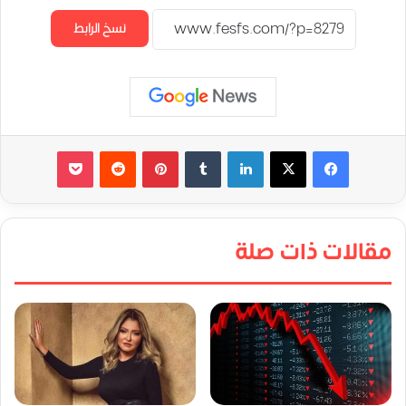
نسخ الرابط
لينكدإن
‏Tumblr
بينتيريست
‏Reddit
‫Pocket
مقالات ذات صلة