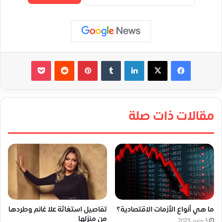
لينكدإن
‏Tumblr
بينتيريست
‏Reddit
‫Pocket
مقالات ذات صلة
ما هي أنواع الأزمات الاقتصادية؟
تفاصيل استغاثة علا غانم وطردها
من منزلها
3 مايو، 2023