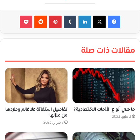
لينكدإن
‏Tumblr
بينتيريست
‏Reddit
‫Pocket
مقالات ذات صلة
ما هي أنواع الأزمات الاقتصادية؟
تفاصيل استغاثة علا غانم وطردها
من منزلها
3 مايو، 2023
7 فبراير، 2023