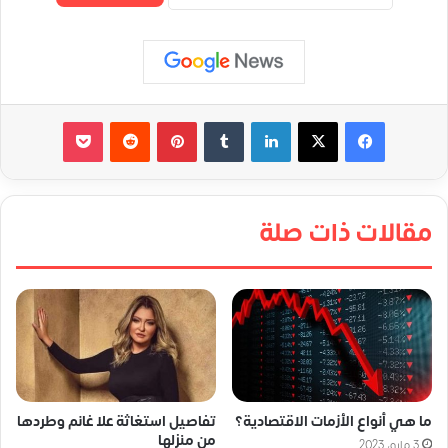
لينكدإن
‏Tumblr
بينتيريست
‏Reddit
‫Pocket
مقالات ذات صلة
ما هي أنواع الأزمات الاقتصادية؟
تفاصيل استغاثة علا غانم وطردها
من منزلها
3 مايو، 2023