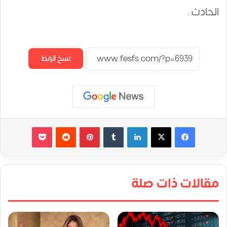
الحادث .
نسخ الرابط
لينكدإن
‏Tumblr
بينتيريست
‏Reddit
‫Pocket
مقالات ذات صلة