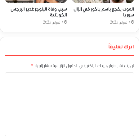
الموت يفجع باسم ياخور في زلزال
سبب وفاة البلوجر غدير البرجس
سوريا
الكويتية
7 فبراير، 2023
7 فبراير، 2023
اترك تعليقاً
لن يتم نشر عنوان بريدك الإلكتروني.
الحقول الإلزامية مشار إليها بـ
*
ا
ل
ت
ع
ل
ي
ق