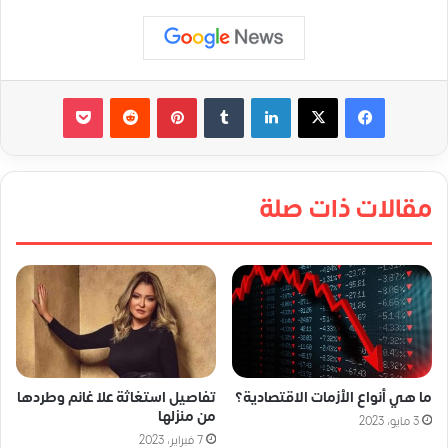
لينكدإن
‏Tumblr
بينتيريست
‏Reddit
‫Pocket
مقالات ذات صلة
ما هي أنواع الأزمات الاقتصادية؟
تفاصيل استغاثة علا غانم وطردها
من منزلها
3 مايو، 2023
7 فبراير، 2023