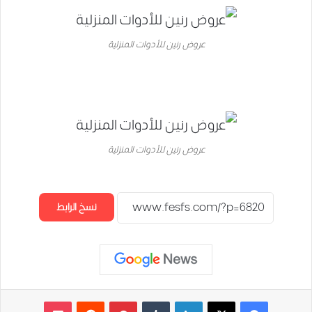
عروض رنين للأدوات المنزلية
عروض رنين للأدوات المنزلية
نسخ الرابط
لينكدإن
‏Tumblr
بينتيريست
‏Reddit
‫Pocket