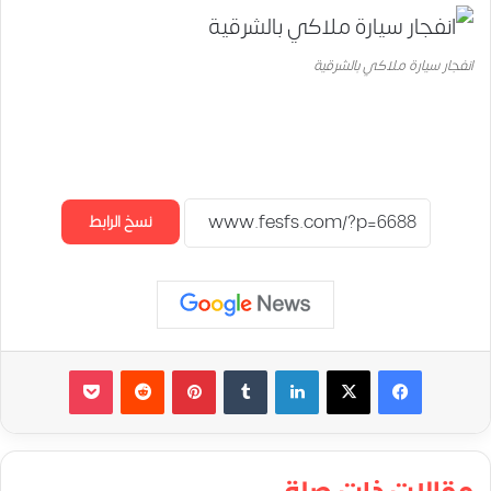
انفجار سيارة ملاكي بالشرقية
نسخ الرابط
لينكدإن
‏Tumblr
بينتيريست
‏Reddit
‫Pocket