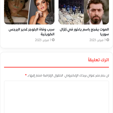
الموت يفجع باسم ياخور في زلزال
سبب وفاة البلوجر غدير البرجس
سوريا
الكويتية
7 فبراير، 2023
7 فبراير، 2023
اترك تعليقاً
لن يتم نشر عنوان بريدك الإلكتروني.
الحقول الإلزامية مشار إليها بـ
*
ا
ل
ت
ع