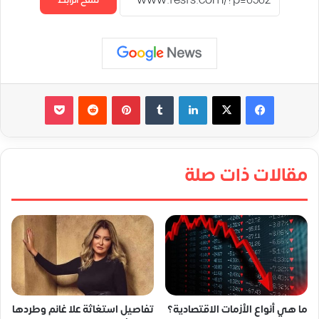
لينكدإن
‏Tumblr
بينتيريست
‏Reddit
‫Pocket
مقالات ذات صلة
ما هي أنواع الأزمات الاقتصادية؟
تفاصيل استغاثة علا غانم وطردها