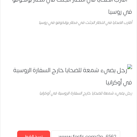
أقارب الضحايا في انتظار الجثث في مطار بولكوفو في روسيا
رجل يضيء شمعة للضحايا خارج السفارة الروسية في أوكرانيا
نسخ الرابط