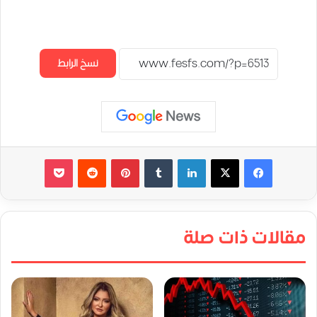
نسخ الرابط
لينكدإن
‏Tumblr
بينتيريست
‏Reddit
‫Pocket
مقالات ذات صلة