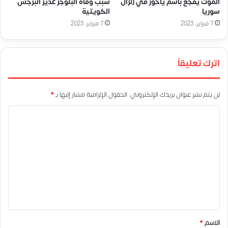
الموت يفجع باسم ياخور في زلزال
سبب وفاة البلوجر غدير البرجس
سوريا
الكويتية
7 فبراير، 2023
7 فبراير، 2023
اترك تعليقاً
لن يتم نشر عنوان بريدك الإلكتروني.
الحقول الإلزامية مشار إليها بـ
*
ا
ل
ت
ع
ل
ي
ق
*
الاسم
*