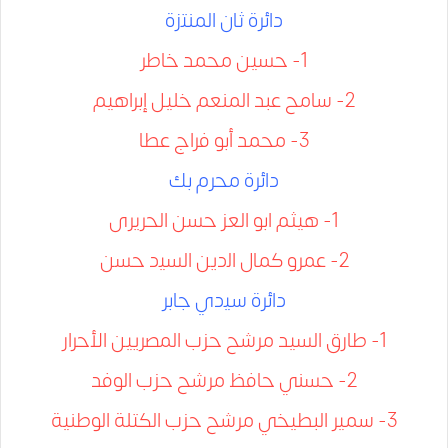
داﺋﺮة ﺛﺎن اﻟﻤﻨﺘزة
1- حسين محمد خاطر
2- سامح عبد المنعم خليل إبراهيم
3- محمد أبو فراج عطا
داﺋﺮة محرم بك
1- ھﯿﺜﻢ اﺑﻮ اﻟﻌﺰ ﺣﺴﻦ اﻟﺤﺮﯾﺮى
2- ﻋﻤﺮو ﻛﻤﺎل اﻟدين اﻟﺴﯿد ﺣﺴﻦ
داﺋﺮة ﺳﯿدي ﺟﺎﺑﺮ
1- طارق السيد مرشح حزب المصريين الأحرار
2- حسني حافظ مرشح حزب الوفد
3- سمير البطيخي مرشح حزب الكتلة الوطنية