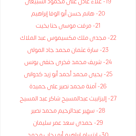
19- علاء عادل على محمود السبيعى
20- هانم حسن أبو الوفا إبراهيم
21- مرفت موسى حنا بخيت
22- مجدى ملك مكسيموس عبد الملاك
23- سارة عثمان محمد جاد المولى
24- شريف محمد فخرى حنفى يونس
25- يحيى محمد أحمد أبو زيد كدوانى
26- آمنة محمد نصير على حميدة
27- إليزابيث عبدالمسيح شاكر عبد المسيح
28- سهير عبدالرحيم محمد نصير
29- حمدى سعد عمر سليمان
30- ابتسام إبراهيم أبو رحاب محمد