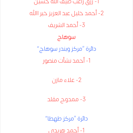
1- رزق راغب ﺿﯿﻒ ﷲ ﺣﺴﯿﻦ
2- أﺣﻤﺪ ﺧﻠﯿﻞ ﻋﺒﺪ اﻟﻌﺰﯾﺰ ﺧﯿﺮ اﷲ
3- أحمد الشريف
سوهاج
دائرة “مركز وبندر سوهاج”
1- أحمد نشأت منصور
2- علاء مازن
3- ممدوح مقلد
دائرة “مركز طهطا”
1- أحمد هريدي