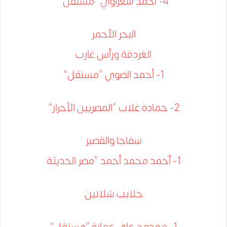
4- أحمد شعراوي “مستقل”
البحر الأحمر
الغردقة ورأس غارب
1- أحمد الضوي “مستقل”
2- حمادة غلاب “المصريين الأحرار”
سفاجا والقصير
1- أحمد محمد أحمد “مصر الحديثة
حلايب شلاتين
1- ممدوح على عمارة “مستقل”