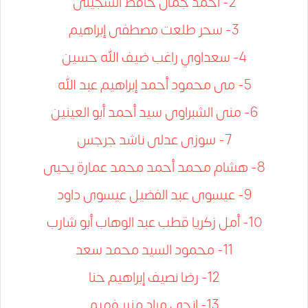
2- أحمد جمال حافظ السجينى
3- سحر طلعت مصطفى إبراهيم
4- سعداوي راغب ضيف الله حسين
5- مى محمود أحمد إبراهيم عبد الله
6- منى الشبراوى سيد أحمد أبو العينين
7- سوزى عدلى ناشد جرجس
8- هشام محمد أحمد محمد عمارة يحيى
9- عيسوى عبد الفضيل عيسوى داود
10- أمل زكريا قطب عبد الوهاب أبو شارب
11- محمود السيد محمد سعد
12- رضا نصيف إبراهيم حنا
13- إنجي مراد منير فهيم