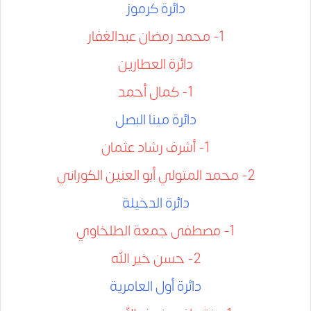
داﺋﺮة كرموز
1- محمد رمضان عبدالغفار
دائرة العطارين
1- كمال أحمد
داﺋﺮة ﻣﯿﻨﺎ اﻟﺒﺼﻞ
1- أشرف رشاد عثمان
2- محمد المتولي أبو العنين الكوراني
داﺋﺮة الدخيلة
1- مصطفى جمعة الطلخاوي
2- حسن خير الله
داﺋﺮة أول العامرية