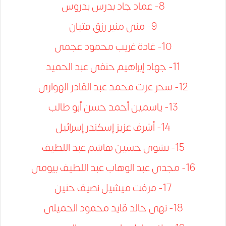
8- عماد جاد بدرس بدروس
9- منى منير رزق فتيان
10- غادة غريب محمود عجمى
11- جهاد إبراهيم حنفى عبد الحميد
12- سحر عزت محمد عبد القادر الهوارى
13- ياسمين أحمد حسن أبو طالب
14- أشرف عزيز إسكندر إسرائيل
15- نشوى حسين هاشم عبد اللطيف
16- مجدى عبد الوهاب عبد اللطيف بيومى
17- مرفت ميشيل نصيف حنين
18- نهى خالد قايد محمود الحميلى