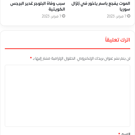
الموت يفجع باسم ياخور في زلزال
سبب وفاة البلوجر غدير البرجس
سوريا
الكويتية
7 فبراير، 2023
7 فبراير، 2023
اترك تعليقاً
لن يتم نشر عنوان بريدك الإلكتروني.
الحقول الإلزامية مشار إليها بـ
*
ا
ل
ت
ع
ل
ي
ق
*
الاسم
*