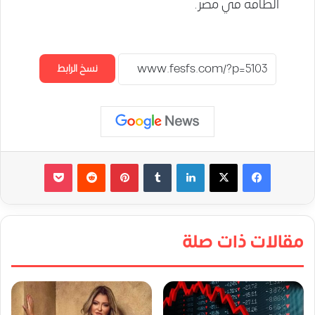
الطاقة في مصر.
نسخ الرابط
لينكدإن
‏Tumblr
بينتيريست
‏Reddit
‫Pocket
مقالات ذات صلة