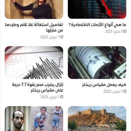
ما هي أنواع الأزمات الاقتصادية؟
تفاصيل استغاثة علا غانم وطردها
من منزلها
3 مايو، 2023
7 فبراير، 2023
كيف يعمل مقياس ريختر
زلزال يضرب مصر بقوة 7.7 درجة
على مقياس ريختر
7 فبراير، 2023
7 فبراير، 2023