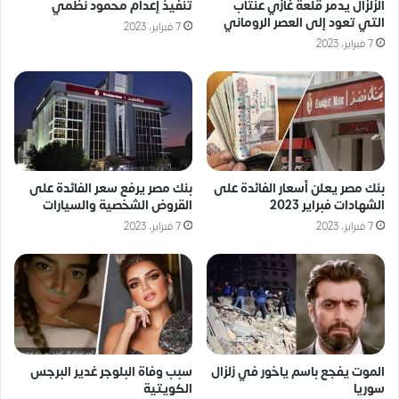
الزلزال يدمر قلعة غازي عنتاب
تنفيذ إعدام محمود نظمي
التي تعود إلى العصر الروماني
7 فبراير، 2023
7 فبراير، 2023
بنك مصر يعلن أسعار الفائدة على
بنك مصر يرفع سعر الفائدة على
الشهادات فبراير 2023
القروض الشخصية والسيارات
7 فبراير، 2023
7 فبراير، 2023
الموت يفجع باسم ياخور في زلزال
سبب وفاة البلوجر غدير البرجس
سوريا
الكويتية