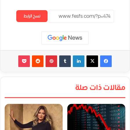
نسخ الرابط
لينكدإن
‏Tumblr
بينتيريست
‏Reddit
‫Pocket
مقالات ذات صلة