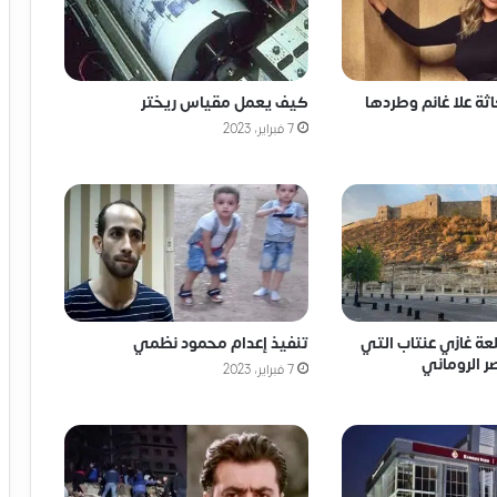
كيف يعمل مقياس ريختر
ة علا غانم وطردها
7 فبراير، 2023
لعة غازي عنتاب التي
تنفيذ إعدام محمود نظمي
ر الروماني
7 فبراير، 2023