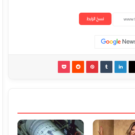
نسخ الرابط
لينكدإن
‏Tumblr
بينتيريست
‏Reddit
‫Pocket