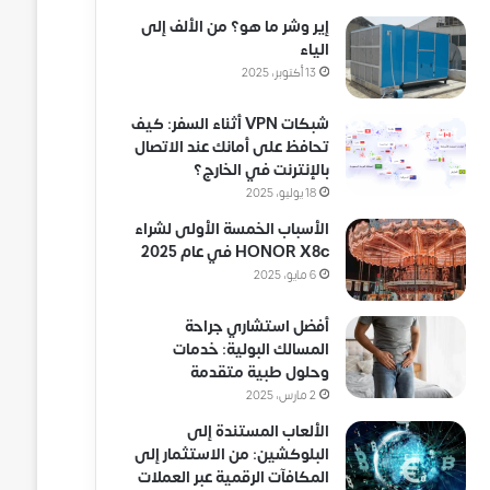
إير وشر ما هو؟ من الألف إلى
الياء
13 أكتوبر، 2025
شبكات VPN أثناء السفر: كيف
تحافظ على أمانك عند الاتصال
بالإنترنت في الخارج؟
18 يوليو، 2025
الأسباب الخمسة الأولى لشراء
HONOR X8c في عام 2025
6 مايو، 2025
أفضل استشاري جراحة
المسالك البولية: خدمات
وحلول طبية متقدمة
2 مارس، 2025
الألعاب المستندة إلى
البلوكشين: من الاستثمار إلى
المكافآت الرقمية عبر العملات