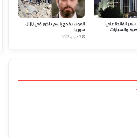
سعر الفائدة على
الموت يفجع باسم ياخور في زلزال
ية والسيارات
سوريا
7 فبراير، 2023