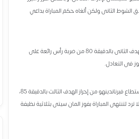
الشوط الثانى ولكن ألغاه حكم المباراة بداعي
وأحرز فينسنت كومبانى لاعب السيتى الهدف الثانى بالدقيقة 80 من ضربة رأس رائعة على
ز فى التعادل.
واستمر لاعبو السيتى فى الضغط حتى استطاع فيرناندينهو من إحراز الهدف الثالث بالدقيقة 85،
ترد لتنتهى المباراة بفوز المان سيتى بثلاثية نظيفة