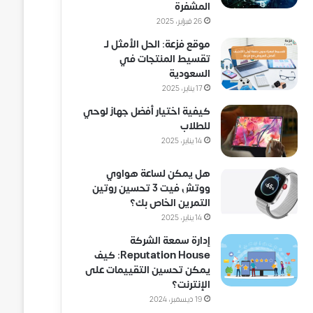
المشفرة
26 فبراير، 2025
موقع فزعة: الحل الأمثل لـ
تقسيط المنتجات في
السعودية
17 يناير، 2025
كيفية اختيار أفضل جهاز لوحي
للطلاب
14 يناير، 2025
هل يمكن لساعة هواوي
ووتش فيت 3 تحسين روتين
التمرين الخاص بك؟
14 يناير، 2025
إدارة سمعة الشركة
Reputation House: كيف
يمكن تحسين التقييمات على
الإنترنت؟
19 ديسمبر، 2024