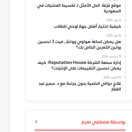
موقع فزعة: الحل الأمثل لـ تقسيط المنتجات في
السعودية
14 يناير، 2025
كيفية اختيار أفضل جهاز لوحي للطلاب
14 يناير، 2025
هل يمكن لساعة هواوي ووتش فيت 3 تحسين
روتين التمرين الخاص بك؟
19 ديسمبر، 2024
إدارة سمعة الشركة Reputation House: كيف
يمكن تحسين التقييمات على الإنترنت؟
10 أكتوبر، 2024
علاج دوالي الخصية بدون جراحة مع د. سمير عبد
الغفار
بواسطة مصطفي نعيم