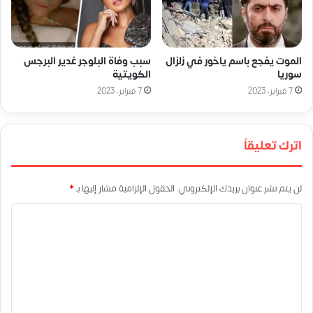
الموت يفجع باسم ياخور في زلزال
سبب وفاة البلوجر غدير البرجس
سوريا
الكويتية
7 فبراير، 2023
7 فبراير، 2023
اترك تعليقاً
لن يتم نشر عنوان بريدك الإلكتروني.
الحقول الإلزامية مشار إليها بـ
*
ا
ل
ت
ع
ل