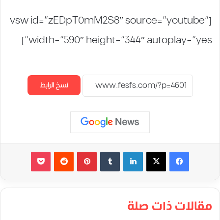
[vsw id=”zEDpT0mM2S8″ source=”youtube”
width=”590″ height=”344″ autoplay=”yes”]
نسخ الرابط
لينكدإن
‏Tumblr
بينتيريست
‏Reddit
‫Pocket
مقالات ذات صلة